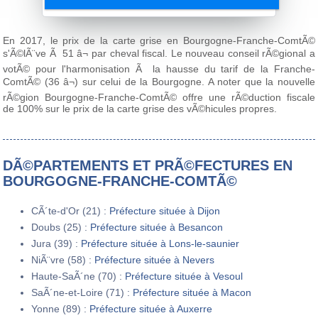
En 2017, le prix de la carte grise en Bourgogne-Franche-ComtÃ©
s'Ã©lÃ¨ve Ã 51 â¬ par cheval fiscal. Le nouveau conseil rÃ©gional a
votÃ© pour l'harmonisation Ã la hausse du tarif de la Franche-
ComtÃ© (36 â¬) sur celui de la Bourgogne. A noter que la nouvelle
rÃ©gion Bourgogne-Franche-ComtÃ© offre une rÃ©duction fiscale
de 100% sur le prix de la carte grise des vÃ©hicules propres.
DÃ©PARTEMENTS ET PRÃ©FECTURES EN
BOURGOGNE-FRANCHE-COMTÃ©
CÃ´te-d'Or (21) :
Préfecture située à Dijon
Doubs (25) :
Préfecture située à Besancon
Jura (39) :
Préfecture située à Lons-le-saunier
NiÃ¨vre (58) :
Préfecture située à Nevers
Haute-SaÃ´ne (70) :
Préfecture située à Vesoul
SaÃ´ne-et-Loire (71) :
Préfecture située à Macon
Yonne (89) :
Préfecture située à Auxerre