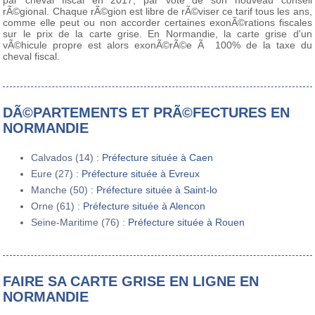
par cheval fiscal en 2017, par vote de son nouveau conseil
rÃ©gional. Chaque rÃ©gion est libre de rÃ©viser ce tarif tous les ans,
comme elle peut ou non accorder certaines exonÃ©rations fiscales
sur le prix de la carte grise. En Normandie, la carte grise d'un
vÃ©hicule propre est alors exonÃ©rÃ©e Ã 100% de la taxe du
cheval fiscal.
DÃ©PARTEMENTS ET PRÃ©FECTURES EN
NORMANDIE
Calvados (14) :
Préfecture située à Caen
Eure (27) :
Préfecture située à Evreux
Manche (50) :
Préfecture située à Saint-lo
Orne (61) :
Préfecture située à Alencon
Seine-Maritime (76) :
Préfecture située à Rouen
FAIRE SA CARTE GRISE EN LIGNE EN
NORMANDIE