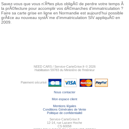
Savez-vous que vous n'Ãªtes plus obligÃ© de perdre votre temps Ã
la prÃ©fecture pour accomplir vos dÃ©marches d'immatriculation ?
Faire sa carte grise en ligne en Normandie est aujourd'hui possible
grÃ¢ce au nouveau systÃ¨me d'immatriculation SIV appliquÃ© en
2009.
NEED CARS / Service-CarteGrise.fr © 2026
Habilitation 59783 du Ministère de l'Intérieur
Paiement sécurisé
Nous contacter
Mon espace client
Mentions légales
Conditions Générales de Vente
Politique de confidentialité
Service-CarteGrise.fr
12-14, rue Lazare Hoche
CS 60058