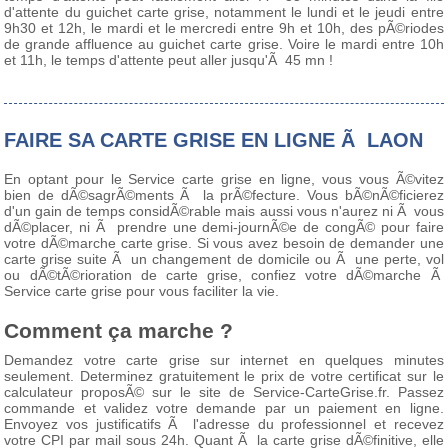
d'attente du guichet carte grise, notamment le lundi et le jeudi entre
9h30 et 12h, le mardi et le mercredi entre 9h et 10h, des pÃ©riodes
de grande affluence au guichet carte grise. Voire le mardi entre 10h
et 11h, le temps d'attente peut aller jusqu'Ã 45 mn !
FAIRE SA CARTE GRISE EN LIGNE Ã LAON
En optant pour le Service carte grise en ligne, vous vous Ã©vitez
bien de dÃ©sagrÃ©ments Ã la prÃ©fecture. Vous bÃ©nÃ©ficierez
d'un gain de temps considÃ©rable mais aussi vous n'aurez ni Ã vous
dÃ©placer, ni Ã prendre une demi-journÃ©e de congÃ© pour faire
votre dÃ©marche carte grise. Si vous avez besoin de demander une
carte grise suite Ã un changement de domicile ou Ã une perte, vol
ou dÃ©tÃ©rioration de carte grise, confiez votre dÃ©marche Ã
Service carte grise pour vous faciliter la vie.
Comment ça marche ?
Demandez votre carte grise sur internet en quelques minutes
seulement. Determinez gratuitement le prix de votre certificat sur le
calculateur proposÃ© sur le site de Service-CarteGrise.fr. Passez
commande et validez votre demande par un paiement en ligne.
Envoyez vos justificatifs Ã l'adresse du professionnel et recevez
votre CPI par mail sous 24h. Quant Ã la carte grise dÃ©finitive, elle