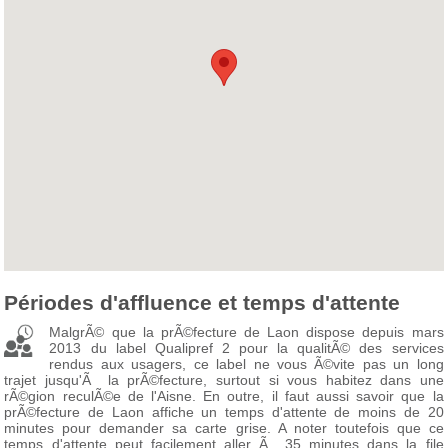
Périodes d'affluence et temps d'attente
MalgrÃ© que la prÃ©fecture de Laon dispose depuis mars
2013 du label Qualipref 2 pour la qualitÃ© des services
rendus aux usagers, ce label ne vous Ã©vite pas un long
trajet jusqu'Ã la prÃ©fecture, surtout si vous habitez dans une
rÃ©gion reculÃ©e de l'Aisne. En outre, il faut aussi savoir que la
prÃ©fecture de Laon affiche un temps d'attente de moins de 20
minutes pour demander sa carte grise. A noter toutefois que ce
temps d'attente peut facilement aller Ã 35 minutes dans la file