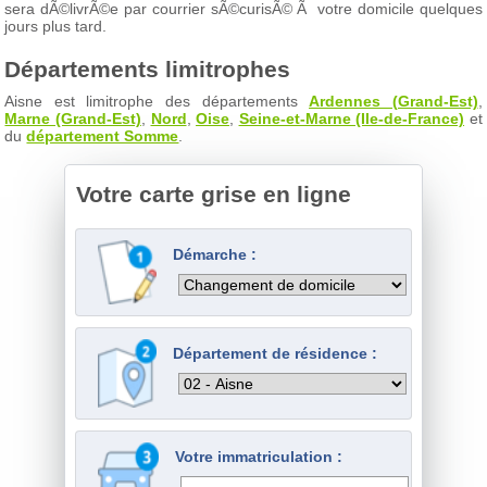
sera dÃ©livrÃ©e par courrier sÃ©curisÃ© Ã votre domicile quelques
jours plus tard.
Départements limitrophes
Aisne est limitrophe des départements
Ardennes (Grand-Est)
,
Marne (Grand-Est)
,
Nord
,
Oise
,
Seine-et-Marne (Ile-de-France)
et
du
département Somme
.
Votre carte grise en ligne
Démarche :
Département de résidence :
Votre immatriculation :