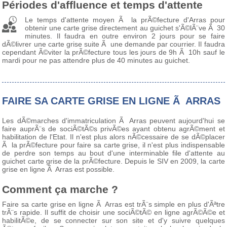
Périodes d'affluence et temps d'attente
Le temps d'attente moyen Ã la prÃ©fecture d'Arras pour
obtenir une carte grise directement au guichet s'Ã©lÃ¨ve Ã 30
minutes. Il faudra en outre environ 2 jours pour se faire
dÃ©livrer une carte grise suite Ã une demande par courrier. Il faudra
cependant Ã©viter la prÃ©fecture tous les jours de 9h Ã 10h sauf le
mardi pour ne pas attendre plus de 40 minutes au guichet.
FAIRE SA CARTE GRISE EN LIGNE Ã ARRAS
Les dÃ©marches d'immatriculation Ã Arras peuvent aujourd'hui se
faire auprÃ¨s de sociÃ©tÃ©s privÃ©es ayant obtenu agrÃ©ment et
habilitation de l'Etat. Il n'est plus alors nÃ©cessaire de se dÃ©placer
Ã la prÃ©fecture pour faire sa carte grise, il n'est plus indispensable
de perdre son temps au bout d'une interminable file d'attente au
guichet carte grise de la prÃ©fecture. Depuis le SIV en 2009, la carte
grise en ligne Ã Arras est possible.
Comment ça marche ?
Faire sa carte grise en ligne Ã Arras est trÃ¨s simple en plus d'Ãªtre
trÃ¨s rapide. Il suffit de choisir une sociÃ©tÃ© en ligne agrÃ©Ã©e et
habilitÃ©e, de se connecter sur son site et d'y suivre quelques