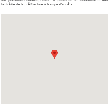
l'entrÃ©e de la prÃ©fecture â Rampe d'accÃ¨s