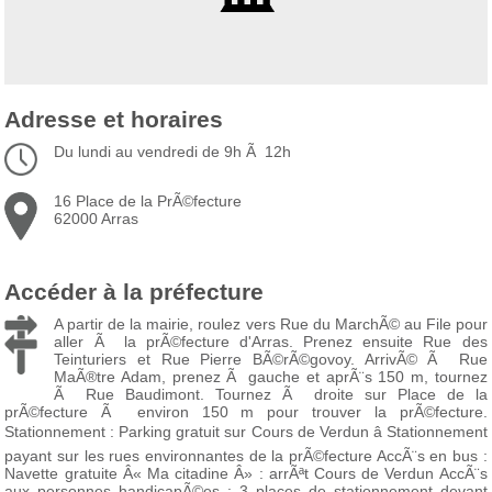
Adresse et horaires
Du lundi au vendredi de 9h Ã 12h
16 Place de la PrÃ©fecture
62000 Arras
Accéder à la préfecture
A partir de la mairie, roulez vers Rue du MarchÃ© au File pour
aller Ã la prÃ©fecture d'Arras. Prenez ensuite Rue des
Teinturiers et Rue Pierre BÃ©rÃ©govoy. ArrivÃ© Ã Rue
MaÃ®tre Adam, prenez Ã gauche et aprÃ¨s 150 m, tournez
Ã Rue Baudimont. Tournez Ã droite sur Place de la
prÃ©fecture Ã environ 150 m pour trouver la prÃ©fecture.
Stationnement : Parking gratuit sur Cours de Verdun â Stationnement
payant sur les rues environnantes de la prÃ©fecture AccÃ¨s en bus :
Navette gratuite Â« Ma citadine Â» : arrÃªt Cours de Verdun AccÃ¨s
aux personnes handicapÃ©es : 3 places de stationnement devant