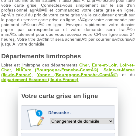
de la machine administrative, n'allez plus Ã la prÃ©fecture pour faire
votre carte grise. Connectez-vous simplement sur le site d'un
professionnel agrÃ©Ã© et commandez votre carte grise en ligne.
AprÃ¨s calcul du prix de votre carte grise via le calculateur gratuit sur
la page du service carte grise en ligne, rÃ©glez votre commande par
paiement sÃ©curisÃ© en ligne. Envoyez rapidement votre dossier
papier par correspondance et votre demande sera traitÃ©e
immÃ©diatement pour que vous receviez votre CPI en ligne sous 24
heures. Votre titre dÃ©finitif sera acheminÃ© par courrier sÃ©curisÃ©
jusqu'Ã votre domicile.
Départements limitrophes
Loiret est limitrophe des départements
Cher
,
Eure-et-Loir
,
Loir-et-
Cher
,
NiÃ¨vre (Bourgogne-Franche-ComtÃ©)
,
Seine-et-Marne
(Ile-de-France)
,
Yonne (Bourgogne-Franche-ComtÃ©)
et du
département Essonne (Ile-de-France)
.
Votre carte grise en ligne
Démarche :