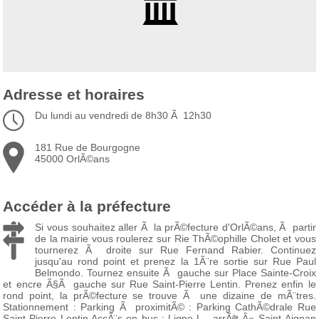
Adresse et horaires
Du lundi au vendredi de 8h30 Ã 12h30
181 Rue de Bourgogne
45000 OrlÃ©ans
Accéder à la préfecture
Si vous souhaitez aller Ã la prÃ©fecture d'OrlÃ©ans, Ã partir
de la mairie vous roulerez sur Rie ThÃ©ophille Cholet et vous
tournerez Ã droite sur Rue Fernand Rabier. Continuez
jusqu'au rond point et prenez la 1Ã¨re sortie sur Rue Paul
Belmondo. Tournez ensuite Ã gauche sur Place Sainte-Croix
et encre Ã§Ã gauche sur Rue Saint-Pierre Lentin. Prenez enfin le
rond point, la prÃ©fecture se trouve Ã une dizaine de mÃ¨tres.
Stationnement : Parking Ã proximitÃ© : Parking CathÃ©drale Rue
Saint-Pierre Lentin AccÃ¨s en bus : Ligne L - arrÃªt Â« Saint-Aignan