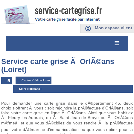
Mon espace client
☰
Service carte grise Ã OrlÃ©ans
(Loiret)
Centre - Val de Loire
Loiret (orleans)
Pour demander une carte grise dans le dÃ©partement 45, deux
choix s'offrent Ã vous : soit rejoindre la prÃ©fecture d'OrlÃ©ans, soit
faire votre carte grise en ligne Ã OrlÃ©ans. Ainsi que vous habitiez
Ã Fleury-les-Aubrais, ou Ã Saint-Jean-de-Braye ou Ã OrlÃ©ans
mÃªmeâ¦ et que vous dÃ©cidiez de vous rendre Ã la prÃ©fecture
pour votre dÃ©marche d'immatriculation ou que vous optiez pour la