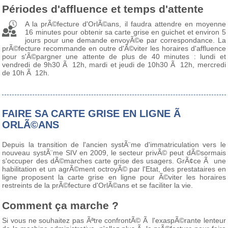
Périodes d'affluence et temps d'attente
A la prÃ©fecture d'OrlÃ©ans, il faudra attendre en moyenne
16 minutes pour obtenir sa carte grise en guichet et environ 5
jours pour une demande envoyÃ©e par correspondance. La
prÃ©fecture recommande en outre d'Ã©viter les horaires d'affluence
pour s'Ã©pargner une attente de plus de 40 minutes : lundi et
vendredi de 9h30 Ã 12h, mardi et jeudi de 10h30 Ã 12h, mercredi
de 10h Ã 12h.
FAIRE SA CARTE GRISE EN LIGNE Ã
ORLÃ©ANS
Depuis la transition de l'ancien systÃ¨me d'immatriculation vers le
nouveau systÃ¨me SIV en 2009, le secteur privÃ© peut dÃ©sormais
s'occuper des dÃ©marches carte grise des usagers. GrÃ¢ce Ã une
habilitation et un agrÃ©ment octroyÃ© par l'Etat, des prestataires en
ligne proposent la carte grise en ligne pour Ã©viter les horaires
restreints de la prÃ©fecture d'OrlÃ©ans et se faciliter la vie.
Comment ça marche ?
Si vous ne souhaitez pas Ãªtre confrontÃ© Ã l'exaspÃ©rante lenteur