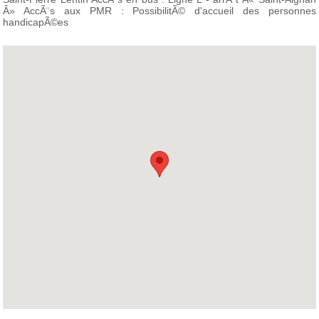
Â» AccÃ¨s aux PMR : PossibilitÃ© d'accueil des personnes
handicapÃ©es